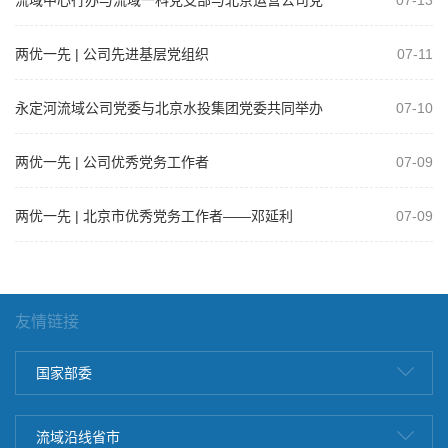
流域中心行办与流域一科党支部与北京运营公司党
07-13
支部开展共建活动
两优一先 | 公司先进基层党组织
07-11
永定河流域公司党委与北京水投集团党委共同举办
07-10
树立和践行正确政绩观学习教育专题党课
两优一先 | 公司优秀党务工作者
07-09
两优一先 | 北京市优秀党务工作者——邓延利
07-09
友情链接
国家部委
流域沿线省市