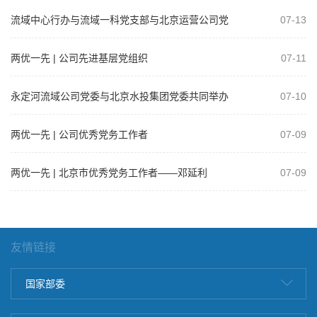
流域中心行办与流域一科党支部与北京运营公司党
07-13
支部开展共建活动
两优一先 | 公司先进基层党组织
07-11
永定河流域公司党委与北京水投集团党委共同举办
07-10
树立和践行正确政绩观学习教育专题党课
两优一先 | 公司优秀党务工作者
07-09
两优一先 | 北京市优秀党务工作者——邓延利
07-09
友情链接
国家部委