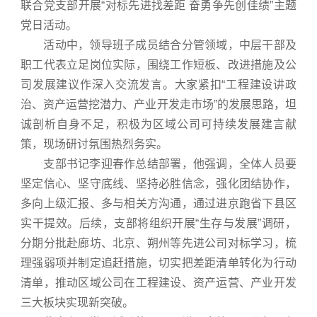
联合党支部开展“对标先进找差距 奋勇争先创佳绩”主题
党日活动。
活动中，领导班子成员结合分管领域，中层干部及
职工代表立足岗位实际，围绕工作短板、改进措施及公
司发展建议作深入交流发言。大家紧扣“工程建设讲政
治、资产运营挖潜力、产业开发走市场”的发展思路，坦
诚剖析自身不足，积极为区域公司可持续发展建言献
策，现场研讨氛围热烈务实。
支部书记李迎春作总结部署，他强调，全体人员要
坚定信心、坚守底线、坚持必胜信念，强化团结协作，
多向上级汇报、多与相关方沟通，通过进京跑省下县区
实干提效。后续，支部将组织开展“生存与发展”调研，
分期分批赴廊坊、北京、朔州等先进公司对标学习，梳
理强弱项并制定追赶措施，切实把差距清单转化为行动
清单，推动区域公司在工程建设、资产运营、产业开发
三大板块实现新突破。