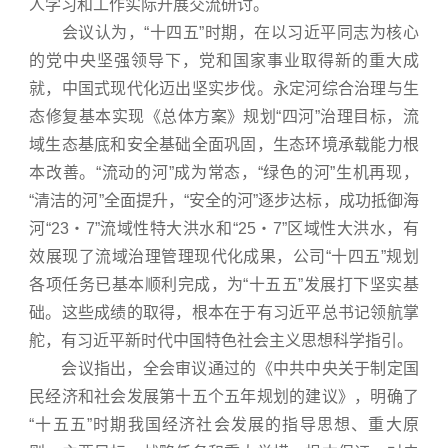
人学习和工作实际开展交流研讨。
会议认为，“十四五”时期，在以习近平同志为核心
的党中央坚强领导下，党和国家事业取得新的重大成
就，中国式现代化迈出坚实步伐。永定河综合治理与生
态修复基本实现《总体方案》规划“四河”治理目标，流
域生态基底和安全基础全面巩固，生态环境承载能力根
本改善。“流动的河”成为常态，“绿色的河”生机再现，
“清洁的河”全面提升，“安全的河”逐步达标，成功抵御海
河“23・7”流域性特大洪水和“25・7”区域性大洪水，有
效展现了流域治理管理现代化成果，公司“十四五”规划
各项任务已基本顺利完成，为“十五五”发展打下坚实基
础。这些成绩的取得，根本在于有习近平总书记领航掌
舵，有习近平新时代中国特色社会主义思想科学指引。
会议指出，全会审议通过的《中共中央关于制定国
民经济和社会发展第十五个五年规划的建议》，明确了
“十五五”时期我国经济社会发展的指导思想、重大原