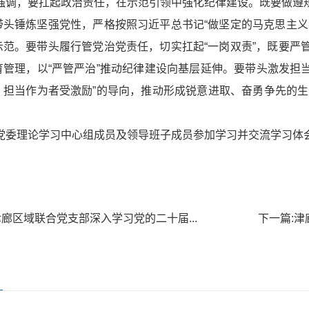
强调，要扛起政治责任，在示范引领中强化纪律建设。既要做遵
带头锤炼坚强党性，严格按照习近平总书记“做坚定的马克思主义
示范。要带头履行管党治党责任，切实扛起“一岗双责”，既要严
育管理，以“严管严治”推动纪律建设向基层延伸。要带头激发担当
、担当作为者受激励”的导向，推动形成锐意进取、奋勇争先的生动
党委理论学习中心组成员及领导班子成员参加学习并交流学习体
津廊区域联合党支部深入学习党的二十届...
下一篇:
津