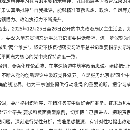
项规定精神学习教育的重要指示精神、巩固拓展学习教育成果的
严肃认真地批评与自我批评，能够精准查摆思想、政治、作风等
治领悟力、政治执行力不断提升。
指出，2025年12月25日至26日召开的中央政治局民主生活
杆。要深入学习贯彻习近平总书记重要讲话精神，进一步深刻领悟“
、做到“两个维护”，坚定不移贯彻落实习近平总书记重要指示批
近平同志为核心的党中央保持高度一致。
强调，要强化理论武装，在学深悟透中筑牢政治忠诚。始终把理
，不断从党的创新理论中汲取党性滋养。立足服务北京市“四个中
明确底线边界，也为干事创业提供行动准绳”的重要论断，把学习
强调，要严格组织程序，在精准务实中做好会前准备。征求意见
照“五个带头”要求和反面典型案例，切实把自己摆进去、把职责
现问题，深刻进行党性分析，找准思想根源，有针对性地提出改