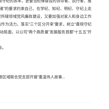
规守纪的表率，更要当纪律建设的领导者、执行者、推
者”的要求约束自己，在学纪、知纪、明纪、守纪上走
管所辖领域党风廉政建设，又要加强对家人和身边工作
作为活力，落实“三个区分开来”要求，树立“遵规守纪
局面，以公司“两个高质量”发展服务首都“十五五”开
会。
廊区域联合党支部开展“重温伟人故事...