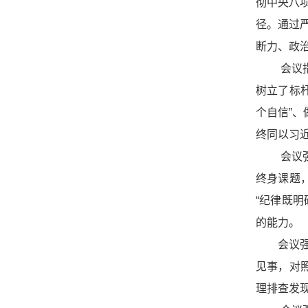
彻中央八
径。通过
断力、政
会议
树立了标
个自信”
终同以习
会议
终身课题
“纪律既
的能力。
会议
见事，对
理排查发