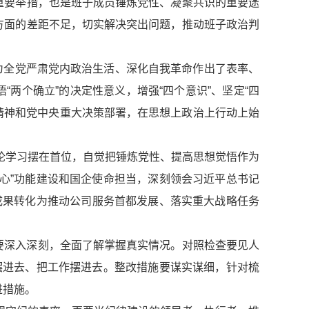
重要举措，也是班子成员锤炼党性、凝聚共识的重要途
方面的差距不足，切实解决突出问题，推动班子政治判
会，为全党严肃党内政治生活、深化自我革命作出了表率、
两个确立”的决定性意义，增强“四个意识”、坚定“四
示精神和党中央重大决策部署，在思想上政治上行动上始
论学习摆在首位，自觉把锤炼党性、提高思想觉悟作为
心”功能建设和国企使命担当，深刻领会习近平总书记
成果转化为推动公司服务首都发展、落实重大战略任务
要深入深刻，全面了解掌握真实情况。对照检查要见人
摆进去、把工作摆进去。整改措施要谋实谋细，针对梳
进措施。