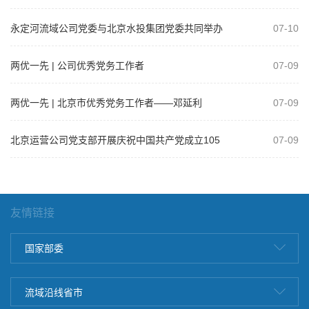
永定河流域公司党委与北京水投集团党委共同举办
07-10
树立和践行正确政绩观学习教育专题党课
两优一先 | 公司优秀党务工作者
07-09
两优一先 | 北京市优秀党务工作者——邓延利
07-09
北京运营公司党支部开展庆祝中国共产党成立105
07-09
周年系列活动
友情链接
国家部委
流域沿线省市