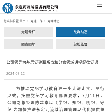
您当前位置:
首页
党建工作
党群动态
党建专栏
党群动态
团青园地
纪检监督
公司领导为基层党建联系点和分管领域讲授纪律党课
2024-07-12
为推动党纪学习教育进一步走深走实、见行
见效，按照党纪学习教育部署要求，7月11日，
公司副总经理陈建卓以《学纪、知纪、明纪、守
纪 为加快推进永定河流域治理管理现代化提供坚