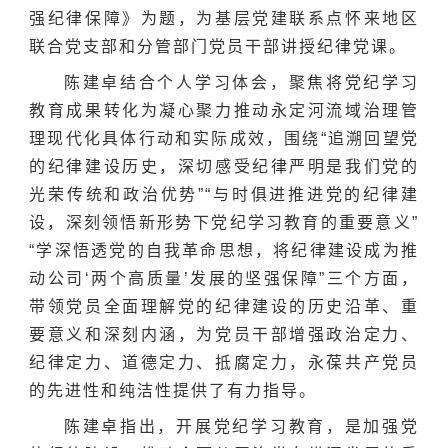
强纪律保障》为题，为基层党建联系点怀来地区
联合党支部和分管部门党员干部讲授纪律党课。
陈建卓结合个人学习体会，聚焦将党纪学习
教育成果转化为凝心聚力推动永定河流域治理管
理现代化具体行动和实际成效，围绕“追溯回望党
的纪律建设历史，深切感受纪律严明是我们党的
光荣传统和政治优势”“与时俱进推进党的纪律建
设，深刻领悟新形势下党纪学习教育的重要意义”
“学深悟透党的自我革命思想，将纪律建设成为推
动公司‘两个高质量’发展的坚强保障”三个方面，
带领党员全面理解党的纪律建设的历史沿革、重
要意义和深刻内涵，为党员干部增强政治定力、
纪律定力、道德定力、抵腐定力，永葆共产党员
的先进性和纯洁性提供了有力指导。
陈建卓指出，开展党纪学习教育，是加强党