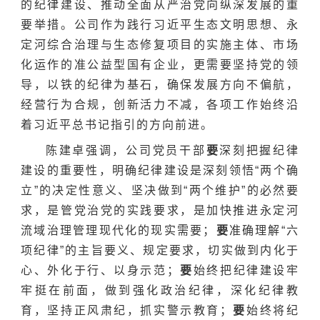
的纪律建设、推动全面从严治党向纵深发展的重
要举措。公司作为践行习近平生态文明思想、永
定河综合治理与生态修复项目的实施主体、市场
化运作的准公益型国有企业，更需要坚持党的领
导，以铁的纪律为基石，确保发展方向不偏航，
经营行为合规，创新活力不减，各项工作始终沿
着习近平总书记指引的方向前进。
陈建卓强调，公司党员干部
要
深刻把握纪律
建设的重要性，明确纪律建设是深刻领悟“两个确
立”的决定性意义、坚决做到“两个维护”的必然要
求，是管党治党的实践要求，是加快推进永定河
流域治理管理现代化的现实需要；
要
准确理解“六
项纪律”的主旨要义、规定要求，切实做到内化于
心、外化于行、以身示范；
要
始终把纪律建设牢
牢挺在前面，做到强化政治纪律，深化纪律教
育，坚持正风肃纪，抓实警示教育；
要
始终将纪