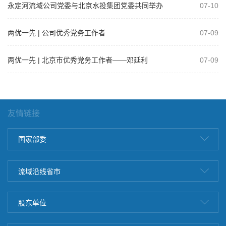
永定河流域公司党委与北京水投集团党委共同举办
07-10
树立和践行正确政绩观学习教育专题党课
两优一先 | 公司优秀党务工作者
07-09
两优一先 | 北京市优秀党务工作者——邓延利
07-09
友情链接
国家部委
流域沿线省市
股东单位