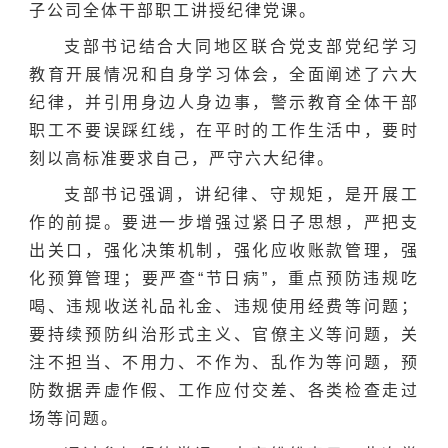
子公司全体干部职工讲授纪律党课。
支部书记结合大同地区联合党支部党纪学习
教育开展情况和自身学习体会，全面阐述了六大
纪律，并引用身边人身边事，警示教育全体干部
职工不要误踩红线，在平时的工作生活中，要时
刻以高标准要求自己，严守六大纪律。
支部书记强调，讲纪律、守规矩，是开展工
作的前提。要进一步增强过紧日子思想，严把支
出关口，强化决策机制，强化应收账款管理，强
化预算管理；要严查“节日病”，重点预防违规吃
喝、违规收送礼品礼金、违规使用经费等问题；
要持续预防纠治形式主义、官僚主义等问题，关
注不担当、不用力、不作为、乱作为等问题，预
防数据弄虚作假、工作应付交差、各类检查走过
场等问题。