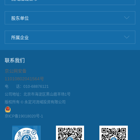
股东单位
所属企业
联系我们
京公网安备
11010802041564号
电 话：010-68876121
公司地址：北京市海淀区黑山扈羊场1号
版权所有 © 永定河流域投资有限公司
京ICP备19018020号-1