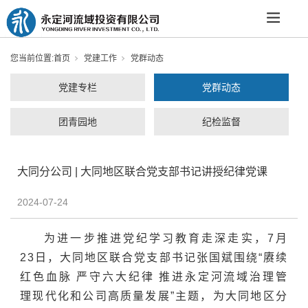
您当前位置:
首页
党建工作
党群动态
党建专栏
党群动态
团青园地
纪检监督
大同分公司 | 大同地区联合党支部书记讲授纪律党课
2024-07-24
为进一步推进党纪学习教育走深走实，7月
23日，大同地区联合党支部书记张国斌围绕“赓续
红色血脉 严守六大纪律 推进永定河流域治理管
理现代化和公司高质量发展”主题，为大同地区分