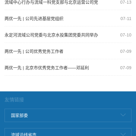
流域中心行办与流域一科党支部与北京运营公司党
07-13
支部开展共建活动
两优一先 | 公司先进基层党组织
07-11
永定河流域公司党委与北京水投集团党委共同举办
07-10
树立和践行正确政绩观学习教育专题党课
两优一先 | 公司优秀党务工作者
07-09
两优一先 | 北京市优秀党务工作者——邓延利
07-09
友情链接
国家部委
流域沿线省市