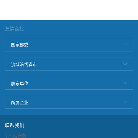
友情链接
国家部委
流域沿线省市
股东单位
所属企业
联系我们
京公网安备