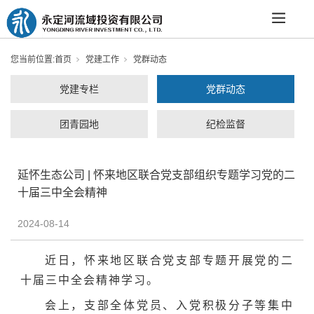
您当前位置:
首页
党建工作
党群动态
党建专栏
党群动态
团青园地
纪检监督
延怀生态公司 | 怀来地区联合党支部组织专题学习党的二
十届三中全会精神
2024-08-14
近日，怀来地区联合党支部专题开展党的二
十届三中全会精神学习。
会上，支部全体党员、入党积极分子等集中