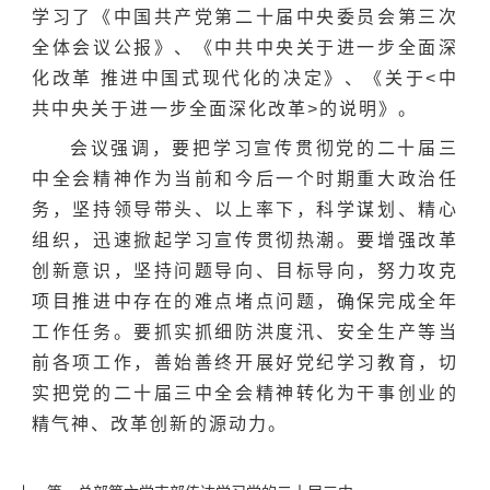
学习了《中国共产党第二十届中央委员会第三次
全体会议公报》、《中共中央关于进一步全面深
化改革 推进中国式现代化的决定》、《关于<中
共中央关于进一步全面深化改革>的说明》。
会议强调，要把学习宣传贯彻党的二十届三
中全会精神作为当前和今后一个时期重大政治任
务，坚持领导带头、以上率下，科学谋划、精心
组织，迅速掀起学习宣传贯彻热潮。要增强改革
创新意识，坚持问题导向、目标导向，努力攻克
项目推进中存在的难点堵点问题，确保完成全年
工作任务。要抓实抓细防洪度汛、安全生产等当
前各项工作，善始善终开展好党纪学习教育，切
实把党的二十届三中全会精神转化为干事创业的
精气神、改革创新的源动力。