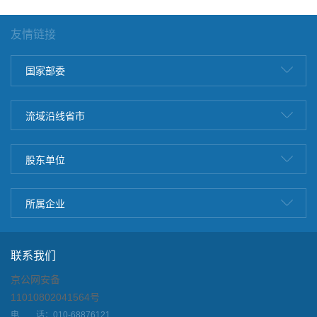
友情链接
国家部委
流域沿线省市
股东单位
所属企业
联系我们
京公网安备
11010802041564号
电 话：010-68876121