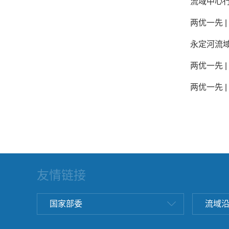
流域中心
两优一先 
永定河流
两优一先 
两优一先 
友情链接
国家部委
流域