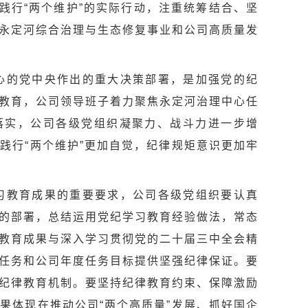
践行“两个维护”的实际行动，注重统筹结合、坚
永定河综合治理与生态修复事业和公司高质量发
心的党中央作出的重大决策部署，是加强党的纪
教育，公司领导班子着力聚焦永定河治理中心任
落实，公司各级党组织凝聚力、战斗力进一步增
践行“两个维护”更加自觉，纪律规矩意识更加牢
习教育成果的重要要求，公司各级党组织要认真
的部署，总结运用党纪学习教育经验做法，常态
教育成果与深入学习贯彻党的二十届三中全会精
任务和公司年度任务目标提供坚强纪律保证。要
纪律教育机制。要坚持纪律教育约束、保障激励
果体现在推动公司“两个高质量”发展、抓好国企