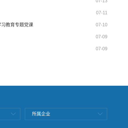
07-13
07-11
学习教育专题党课
07-10
07-09
07-09
所属企业