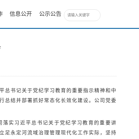
作
信息公开
公示公告
育
近平总书记关于党纪学习教育的重要指示精神和中
行总结并部署抓好常态化长效化建设。公司党委
彻落实习近平总书记关于党纪学习教育的重要讲
立足永定河流域治理管理现代化工作实际，坚持