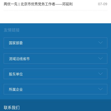
两优一先 | 北京市优秀党务工作者——邓延利
07-09
友情链接
国家部委
流域沿线省市
股东单位
所属企业
联系我们