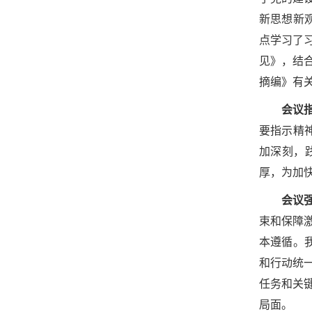
新思想新
点学习了
见》，结
摘编》有
会议
要指示精
加深刻，
厚，为加
会议
束和保障
本遵循。我
和行动统
任务和关
局面。