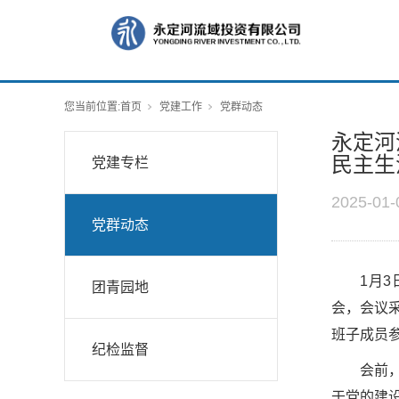
您当前位置:
首页
党建工作
党群动态
永定河
民主生
党建专栏
2025-01-
党群动态
1月
团青园地
会，会议
班子成员
纪检监督
会前
于党的建