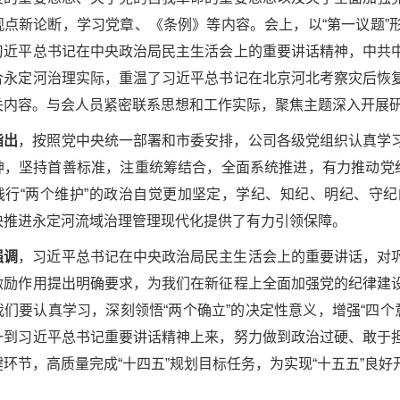
观点新论断，学习党章、《条例》等内容。会上，以“第一议题”
习近平总书记在中央政治局民主生活会上的重要讲话精神，中共
合永定河治理实际，重温了习近平总书记在北京河北考察灾后恢
关内容。与会人员紧密联系思想和工作实际，聚焦主题深入开展
指出
，按照党中央统一部署和市委安排，公司各级党组织认真学
神，坚持首善标准，注重统筹结合，全面系统推进，有力推动党纪
践行“两个维护”的政治自觉更加坚定，学纪、知纪、明纪、守
快推进永定河流域治理管理现代化提供了有力引领保障。
强调
，习近平总书记在中央政治局民主生活会上的重要讲话，对
激励作用提出明确要求，为我们在新征程上全面加强党的纪律建
们要认真学习，深刻领悟“两个确立”的决定性意义，增强“四个意
一到习近平总书记重要讲话精神上来，努力做到政治过硬、敢于
键环节，高质量完成“十四五”规划目标任务，为实现“十五五”良