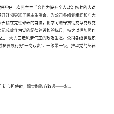
把开好此次民主生活会作为提升个人政治修养的大课
量开好领导班子民主生活会，为公司各级党组织和广大
修养摆在党性修养的首位，把学习遵守贯彻党章党规党
肃纪成效作为党的纪律建设检验标尺，持之以恒加强作
推进，大力营造风清气正的政治生态。公司各级党组织
员要履行好“一岗双责”，一级带一级，推动党的纪律
守初心担使命，踽步踏歌方致远——永...