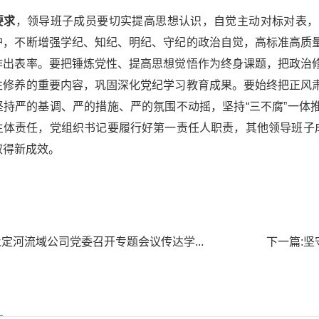
要求
，领导班子成员要切实提高思想认识，自觉主动对标对表，
炉，不断增强学纪、知纪、明纪、守纪的政治自觉，高标准高质
作出表率。要把锤炼党性、提高思想觉悟作为终身课题，把政治
性修养的重要内容，巩固深化党纪学习教育成果。要始终把正风
坚持严的基调、严的措施、严的氛围不动摇，坚持“三不腐”一体
主体责任，党组织书记要履行好第一责任人职责，其他领导班子成
取得新成效。
永定河流域公司党委召开专题会议传达学...
下一篇:
坚