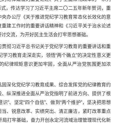
形式，传达学习了习近平主席二〇二五年新年贺词，重
中央办公厅《关于推进党纪学习教育常态化长效化的意
复重建工作时的重要讲话精神和《习近平关于治水论述
研讨交流，为开好民主生活会打牢思想基础。
习贯彻习近平总书记关于党纪学习教育的重要讲话和重
学习教育走深走实，领悟“两个确立”的决定性意义更
纪的纪律规矩意识更加牢固，全面从严治党氛围更加浓
巩固深化党纪学习教育成果、综合发挥党的纪律教育约
设、纵深推进全面从严治党指明了前进方向、提供了根
识”、坚定“四个自信”、做到“两个维护”，坚决把思想
担当、锐意改革、实绩突出、清正廉洁，紧盯改革重点
好开局打牢基础，奋力开创永定河流域治理管理现代化新