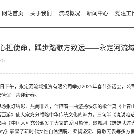
网站首页
关于我们
流域概况
新闻中心
党建工
心担使命，踽步踏歌方致远——永定河流域公
25
24日下午，永定河流域投资有限公司举办2025年春节茶话会，
叙情谊，共迎新春。
现场张灯结彩、热闹非凡，伴随着一曲悠扬快乐的歌伴舞《上春
话西游》使大家充分领略中华传统文化的魅力，三句半《说说咱这
歌曲《中国人》充分激发了大家的爱国热情，歌舞剧《蛙蛙队过
 busy》彰显了新时代女性自信洒脱、柔韧坚定、勇敢无畏等