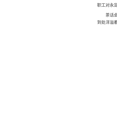
职工对永
茶话
到处洋溢