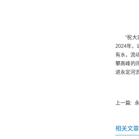
“祝
2024
有水，流
攀高峰的
进永定河
上一篇:
相关文章