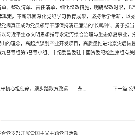
清单、整改清单、责任清单，细化整改措施，明确整改时限，以“
律规矩。
不断巩固深化党纪学习教育成果，坚持常学常新，以始
党规真正成为党员领导干部保持清正廉洁的“长鸣钟”、勇于担当
持以习近平生态文明思想指导永定河综合治理与生态修复事业，
银山的理念，高起点谋划产业开发项目，高质量推进北京灾后恢复
第九督导组第5督导小组、市纪委监委驻市国资委纪检监察组有关
坚守初心担使命，踽步踏歌方致远——永...
下一篇:
公
联合党支部开展爱国主义主题党日活动