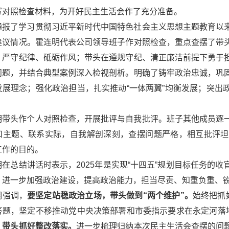
写对照检查材料，为开好民主生活会作了充分准备。
通报了学习贯彻习近平新时代中国特色社会主义思想主题教育以
建议情况。霍连明代表公司领导班子作对照检查，重点查摆了带
、严守纪律、砥砺作风；带头在遵规守纪、清正廉洁前提下勇于
问题，并结合典型案例深入检视剖析。明确了铸牢政治忠诚，巩
发展理念；强化政治担当，扎实推动“一体两翼”均衡发展；突出
明带头作个人对照检查，开展批评与自我批评。班子其他成员逐
扣主题、联系实际，自我解剖深刻，查摆问题严格，相互批评坦
工作的目的。
明在总结讲话时表示，2025年是实现“十四五”规划目标任务的
，进一步加强政治建设，提高政治能力，担当尽责、知重负重、锐
明强调，
要坚定站稳政治立场，带头做到“两个维护”。
始终把抓
答题，坚定不移推动党中央决策部署和市委指示要求在永定河落地
，带头抓好整改落实。
进一步梳理归纳本次民主生活会查摆的问