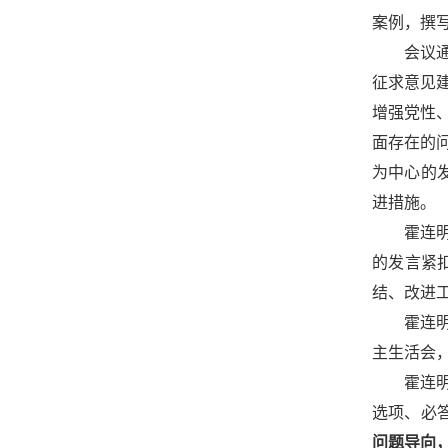
案例，撰
会议
征求意见
增强党性
面存在的
为中心的
进措施。
霍连
的发言紧
结、改进
霍连
主生活会
霍连
选项、必
问题导向