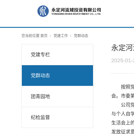
您当前位置:
首页
党建工作
党群动态
永定河
党建专栏
2025-01-
党群动态
按照
会。市委
团青园地
公司
与个人自
纪检监督
生活会上
发放征求