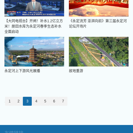
【大同电视台】开闸！补水1.2亿立方
《永定流芳 澎湃向前》第三届永定河
米！册田水库为永定河春季生态补水
论坛开场片
全面启动
永定河上下游风光展播
故地重游
1
2
3
4
5
6
7