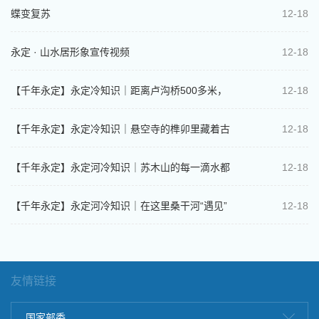
蝶变复苏
12-18
永定 · 山水居形象宣传视频
12-18
【千年永定】永定冷知识｜距离卢沟桥500多米，
12-18
藏着被遗忘的抗战“生命线”
【千年永定】永定冷知识｜悬空寺的榫卯里藏着古
12-18
人的治水智慧
【千年永定】永定河冷知识｜苏木山的每一滴水都
12-18
连着永定河
【千年永定】永定河冷知识｜在这里桑干河“遇见”
12-18
洋河
友情链接
国家部委