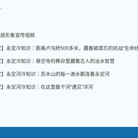
山水居形象宣传视频
】永定冷知识｜距离卢沟桥500多米，藏着被遗忘的抗战“生命线
定】永定冷知识｜悬空寺的榫卯里藏着古人的治水智慧
定】永定河冷知识｜苏木山的每一滴水都连着永定河
】永定河冷知识｜在这里桑干河“遇见”洋河