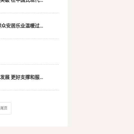
 在中国式现代...
安居乐业温暖过...
 更好支撑和服...
尾页