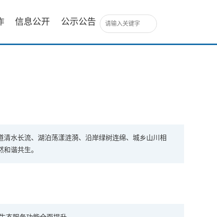
作
信息公开
公示公告
河道清水长流、湖泊荡漾涟漪、沿岸绿树连绵、城乡山川相
然和谐共生。