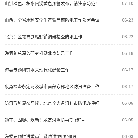
山洪橙色、积水内涝黄色预警发布，请注意防范！
07-10
山西：全省水利安全生产暨当前防汛工作部署会议
06-23
召开 全面排查风险隐患 抓实问题整改
北京：区领导到雁翅镇调研检查防汛工作
06-22
海河防总深入研究推动北京防汛工作
06-18
海委专题研究水文现代化建设工作
06-17
殷勇检查永定河及城市南部东部地区防汛准备工作
06-17
时强调 以万全准备应对未知风险 坚决...
防汛形势复杂严峻，北京全力备汛！市防汛办呼吁
06-05
——
通车、固堤、焕新！永定河堤防再“升级”→
06-05
海委专题推进重点河系防洪“四预”建设
06-03