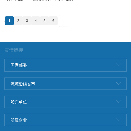
1
2
3
4
5
6
...
友情链接
国家部委
流域沿线省市
股东单位
所属企业