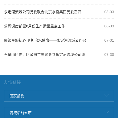
永定河流域公司党委联合北京水投集团党委召开
08-03
2026年“以案为鉴、以案促改”警示教...
公司调度部署8月份生产运营重点工作
08-03
赓续军旅初心 勇担治水使命——永定河流域公司召
07-31
开庆祝建军99周年复转军人座谈会
石景山区委、区政府主要领导到永定河流域公司调
07-30
研
友情链接
国家部委
流域沿线省市