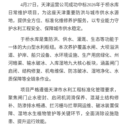
4月27日，天津运营公司成功中标2026年于桥水库
日常维护项目，为这座天津重要防洪与城市供水水源
地，提供全方位、标准化维修养护服务，以专业能力守
护水利工程安全、保障城市供水稳定。
于桥水库是集防洪、供水、灌溉、生态等功能于
一体的大(I)型水利枢纽。本次养护覆盖水闸、大坝溢洪
道、护岸、船只设备、水环境设施、生产用房绿化、州
河暗渠、输水破冰、入库湿地九大核心板块，涵盖闸门
启闭、结构修复、机电维保、防冻破冰、湿地净化、水
质保障等全链条作业。
项目严格遵循天津市水利工程标准化管理要求，
聚焦闸门止水密封、启闭机润滑保养、混凝土结构修
补、防渗排水畅通、拦污栅与拦草网运维、破冰装置保
障、湿地水生植物管护等关键环节，全面消除设施隐
患、提升运行效能。