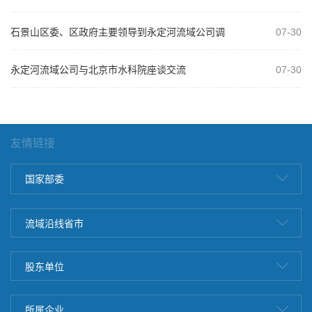
开庆祝建军99周年复转军人座谈会
石景山区委、区政府主要领导到永定河流域公司调
07-30
研
永定河流域公司与北京市水科院座谈交流
07-30
友情链接
国家部委
流域沿线省市
股东单位
所属企业