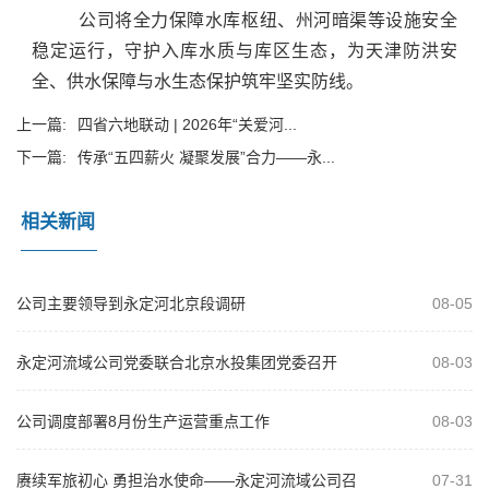
公司将全力保障水库枢纽、州河暗渠等设施安全
稳定运行，守护入库水质与库区生态，为天津防洪安
全、供水保障与水生态保护筑牢坚实防线。
上一篇:
四省六地联动 | 2026年“关爱河...
下一篇:
传承“五四薪火 凝聚发展”合力——永...
相关新闻
公司主要领导到永定河北京段调研
08-05
永定河流域公司党委联合北京水投集团党委召开
08-03
2026年“以案为鉴、以案促改”警示教...
公司调度部署8月份生产运营重点工作
08-03
赓续军旅初心 勇担治水使命——永定河流域公司召
07-31