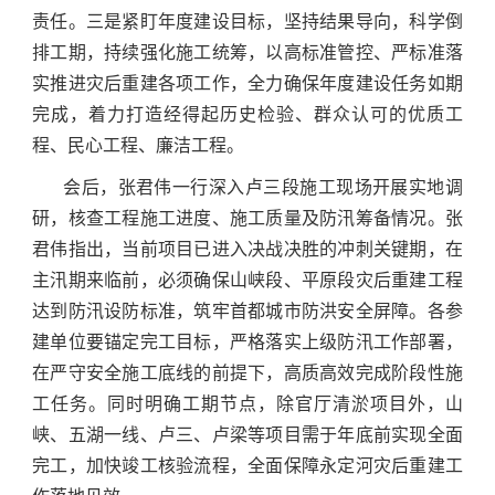
责任。三是紧盯年度建设目标，坚持结果导向，科学倒
排工期，持续强化施工统筹，以高标准管控、严标准落
实推进灾后重建各项工作，全力确保年度建设任务如期
完成，着力打造经得起历史检验、群众认可的优质工
程、民心工程、廉洁工程。
会后，张君伟一行深入卢三段施工现场开展实地调
研，核查工程施工进度、施工质量及防汛筹备情况。张
君伟指出，当前项目已进入决战决胜的冲刺关键期，在
主汛期来临前，必须确保山峡段、平原段灾后重建工程
达到防汛设防标准，筑牢首都城市防洪安全屏障。各参
建单位要锚定完工目标，严格落实上级防汛工作部署，
在严守安全施工底线的前提下，高质高效完成阶段性施
工任务。同时明确工期节点，除官厅清淤项目外，山
峡、五湖一线、卢三、卢梁等项目需于年底前实现全面
完工，加快竣工核验流程，全面保障永定河灾后重建工