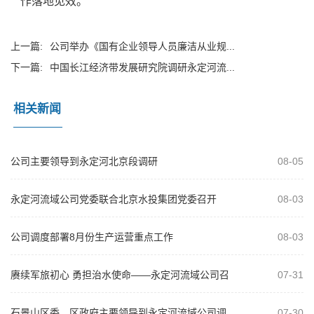
作落地见效。
上一篇:
公司举办《国有企业领导人员廉洁从业规...
下一篇:
中国长江经济带发展研究院调研永定河流...
相关新闻
公司主要领导到永定河北京段调研
08-05
永定河流域公司党委联合北京水投集团党委召开
08-03
2026年“以案为鉴、以案促改”警示教...
公司调度部署8月份生产运营重点工作
08-03
赓续军旅初心 勇担治水使命——永定河流域公司召
07-31
开庆祝建军99周年复转军人座谈会
石景山区委、区政府主要领导到永定河流域公司调
07-30