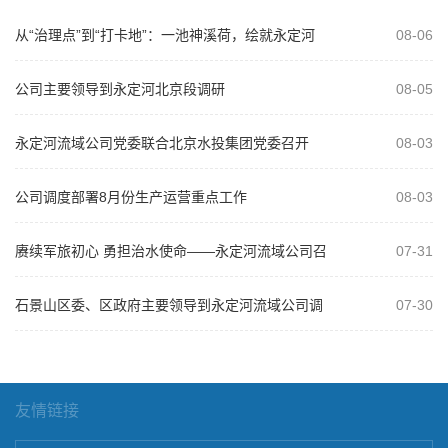
从“治理点”到“打卡地”：一池神溪荷，绘就永定河
08-06
治理新画卷
公司主要领导到永定河北京段调研
08-05
永定河流域公司党委联合北京水投集团党委召开
08-03
2026年“以案为鉴、以案促改”警示教...
公司调度部署8月份生产运营重点工作
08-03
赓续军旅初心 勇担治水使命——永定河流域公司召
07-31
开庆祝建军99周年复转军人座谈会
石景山区委、区政府主要领导到永定河流域公司调
07-30
研
友情链接