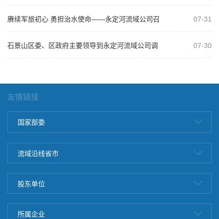
赓续军旅初心 勇担治水使命——永定河流域公司召
07-31
开庆祝建军99周年复转军人座谈会
石景山区委、区政府主要领导到永定河流域公司调
07-30
研
友情链接
国家部委
流域沿线省市
股东单位
所属企业