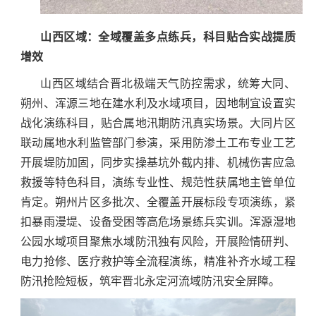
山西区域：全域覆盖多点练兵，科目贴合实战提质
增效
山西区域结合晋北极端天气防控需求，统筹大同、
朔州、浑源三地在建水利及水域项目，因地制宜设置实
战化演练科目，贴合属地汛期防汛真实场景。大同片区
联动属地水利监管部门参演，采用防渗土工布专业工艺
开展堤防加固，同步实操基坑外截内排、机械伤害应急
救援等特色科目，演练专业性、规范性获属地主管单位
肯定。朔州片区多批次、全覆盖开展标段专项演练，紧
扣暴雨漫堤、设备受困等高危场景练兵实训。浑源湿地
公园水域项目聚焦水域防汛独有风险，开展险情研判、
电力抢修、医疗救护等全流程演练，精准补齐水域工程
防汛抢险短板，筑牢晋北永定河流域防汛安全屏障。