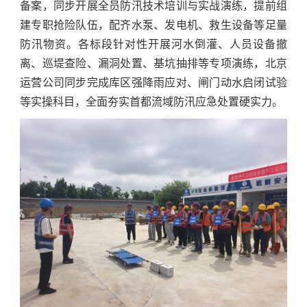
备案，同步开展全员防汛技术培训与实战演练，提前组
建专职抢险队伍，配齐水泵、发电机、救生设备等足量
防汛物资。各标段针对性开展河水倒灌、人员设备撤
离、巡堤查险、漏洞处置、基坑抽排等专项演练，北京
运营公司同步完成库区强降雨应对、闸门动水启闭试验
等实操科目，全面夯实首都流域防汛应急处置硬实力。