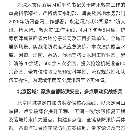
为深入贯彻落实习近平总书记关于防汛救灾工作的
重要指示精神，严格落实水利部、海委及属地水务部门
2026年防汛备汛工作部署，永定河流域公司紧扣“防大
汛、抢大险、救大灾”工作主线，4月下旬至5月底，统
筹京津冀晋四省六地分子公司及项目参建单位，全域开
展多场景、实战化防洪度汛应急演练。本次演练覆盖水
库、河道、堤防、泵站、湿地等各类水利工程业态，累
计演练20余场，600余人次参演，投入抢险机械设备80
余台套，全方位校验应急预案科学性、流程规范性和队
伍实操性，为流域年度安全度汛筑牢坚实保障。
北京区域：聚焦首都防洪安全，多点联动实战练兵
北京区域锚定首都防洪安保核心底线，以永定河山
峡段、卢梁段综合提升工程、“五湖一线”水毁修复工程
及落坡岭水库为重点，构建多点位、全链条防汛练兵体
系。各重点项目均完成防汛方案编制、专家论证及官方