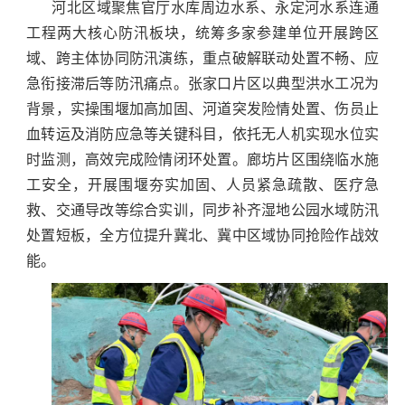
河北区域聚焦官厅水库周边水系、永定河水系连通
工程两大核心防汛板块，统筹多家参建单位开展跨区
域、跨主体协同防汛演练，重点破解联动处置不畅、应
急衔接滞后等防汛痛点。张家口片区以典型洪水工况为
背景，实操围堰加高加固、河道突发险情处置、伤员止
血转运及消防应急等关键科目，依托无人机实现水位实
时监测，高效完成险情闭环处置。廊坊片区围绕临水施
工安全，开展围堰夯实加固、人员紧急疏散、医疗急
救、交通导改等综合实训，同步补齐湿地公园水域防汛
处置短板，全方位提升冀北、冀中区域协同抢险作战效
能。