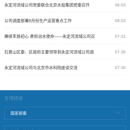
永定河流域公司党委联合北京水投集团党委召开
08-03
2026年“以案为鉴、以案促改”警示教...
公司调度部署8月份生产运营重点工作
08-03
赓续军旅初心 勇担治水使命——永定河流域公司召
07-31
开庆祝建军99周年复转军人座谈会
石景山区委、区政府主要领导到永定河流域公司调
07-30
研
永定河流域公司与北京市水科院座谈交流
07-30
友情链接
国家部委