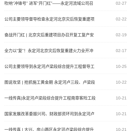
吹响“冲锋号” 进军“开门红”——永定河流域公司召
02-27
开2025年工程建设复工达产暨...
公司主要领导督导检查永定河北京灾后恢复重建项
02-22
目
奋战开门红 | 北京灾后重建项目办召开复工复产安
02-19
全生产工作部署会暨安全管理培训活...
全力以“复”！永定河北京灾后恢复重建火力全开冲
02-17
刺“开门红”
公司主要领导到永定河卢梁段综合提升工程督导工
10-25
作
图说攻坚 | 抢抓施工黄金期 永定河卢三段、卢梁段
10-22
综合提升工程超额完成上周计划任...
一线传真|永定河卢梁段综合提升工程南章客险工段
10-21
主体工程开工
国家发展改革委振兴司、财政部资环司到永定河卢
10-21
三段综合提升工程、“五湖一线”水毁修...
一线传真 | 大兴、房山两区永定河卢梁段综合提升
10-21