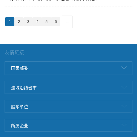
工程11处险工段完成空间腾退工作
1
2
3
4
5
6
...
友情链接
国家部委
流域沿线省市
股东单位
所属企业