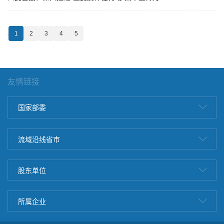
活动 多一句提醒 多一道防线
1
2
3
4
5
友情链接
国家部委
流域沿线省市
股东单位
所属企业