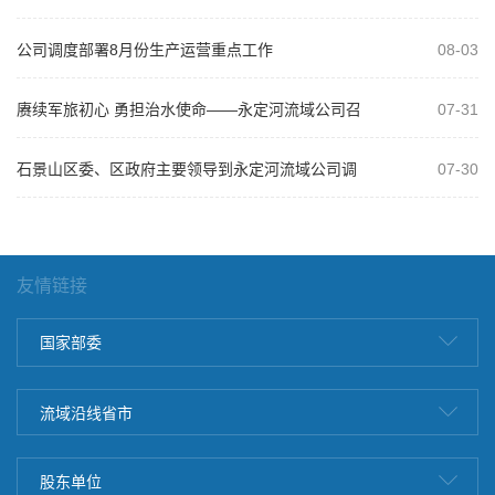
2026年“以案为鉴、以案促改”警示教...
公司调度部署8月份生产运营重点工作
08-03
赓续军旅初心 勇担治水使命——永定河流域公司召
07-31
开庆祝建军99周年复转军人座谈会
石景山区委、区政府主要领导到永定河流域公司调
07-30
研
友情链接
国家部委
流域沿线省市
股东单位