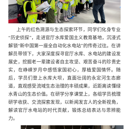
上午的红色溯源与生态探索环节，同学们化身专业
“历史侦探”，走进官厅水库爱国主义教育基地，沉浸式
解锁“新中国第一座全自动化水电站”的传奇过往。在讲
解员带领下，大家深度探寻官厅水库、水电站的建设发
展史，挖掘老一辈建设者自主攻坚、艰苦奋斗的珍贵史
实，在峥嵘岁月中感悟家国初心，厚植爱国情怀。随
后，学员们登上水库大坝，直面壮阔的永定河生态廊
道，直观感受流域生态治理的丰硕成果，近距离读懂绿
水青山的生态价值。在研学分享课堂上，各组学员梳理
研学收获、交流探索发现，以新闻发言人的全新视角，
解读官厅水电站的时代贡献，锻炼总结表达与思辨能
力。