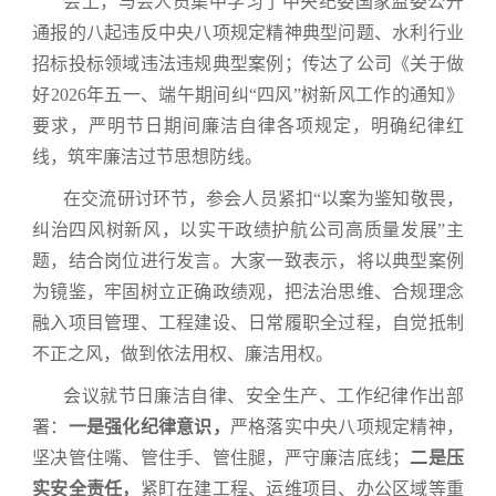
会上，与会人员集中学习了中央纪委国家监委公开
通报的八起违反中央八项规定精神典型问题、水利行业
招标投标领域违法违规典型案例；传达了
公司《
关于做
好2026年五一、端午期间纠“四风”树新风工作的通知
》
要
求，严明节日期间廉洁自律各项规定，明确纪律红
线，筑牢廉洁过节思想防线。
在交流研讨环节，参会人员紧扣“以案为鉴知敬畏
，
纠治四风树新风，
以实干政绩护航公司高质量发展”主
题，结合岗位
进行发言。大家一致表示，将以典型案例
为镜鉴，牢固树立正确政绩观，把法治思维、合规理念
融入项目管理、工程建设、日常履职全过程，自觉抵制
不正之风，做到依法用权、廉洁用权。
会议就节日廉洁自律、安全生产、工作纪律作出部
署：
一是强化纪律意识，
严格落实中央八项规定精神，
坚决管住嘴、管住手、管住腿，严守廉洁底线；
二是压
实安全责任，
紧盯在建工程、运维项目、办公区域等重