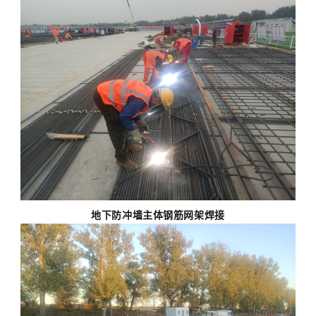
地下防冲墙主体钢筋网架焊接