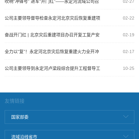
吹响“冲锋号” 进军“开门红”——永定河流域公司召
02-27
开2025年工程建设复工达产暨...
公司主要领导督导检查永定河北京灾后恢复重建项
02-22
目
奋战开门红 | 北京灾后重建项目办召开复工复产安
02-19
全生产工作部署会暨安全管理培训活...
全力以“复”！永定河北京灾后恢复重建火力全开冲
02-17
刺“开门红”
公司主要领导到永定河卢梁段综合提升工程督导工
10-25
作
友情链接
国家部委
流域沿线省市